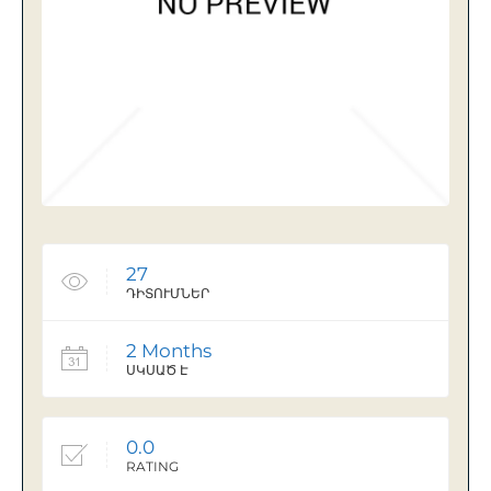
27
ԴԻՏՈՒՄՆԵՐ
2 Months
ՍԿՍԱԾ Է
0.0
RATING