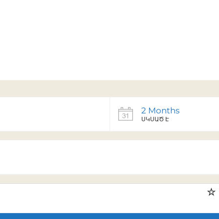
2 Months
ՍԿՍԱԾ Է