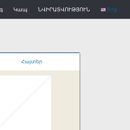
գ
Կապ
ՆՎԻՐԱՏՎՈՒԹՅՈՒՆ
Eng
Հայտեր