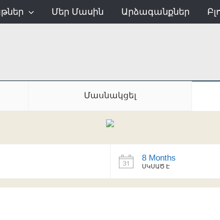
յթներ
Մեր Մասին
Արձագանքներ
Բլ
Մասնակցել
8 Months
ՍԿՍԱԾ Է