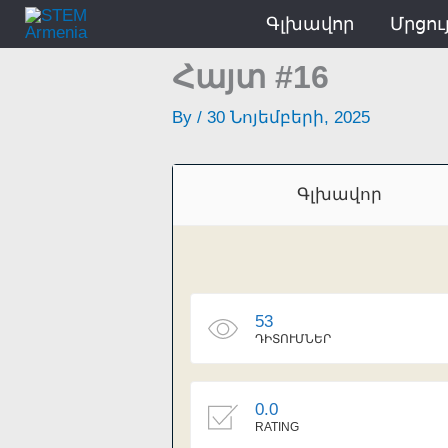
Skip
Գլխավոր
Մրցու
to
content
Հայտ #16
By
/
30 Նոյեմբերի, 2025
Գլխավոր
53
ԴԻՏՈՒՄՆԵՐ
0.0
RATING