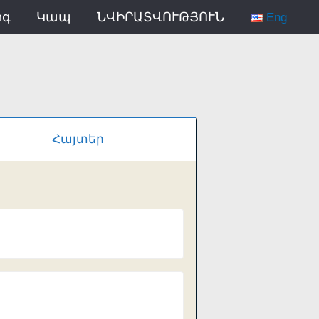
ոգ
Կապ
ՆՎԻՐԱՏՎՈՒԹՅՈՒՆ
Eng
Հայտեր